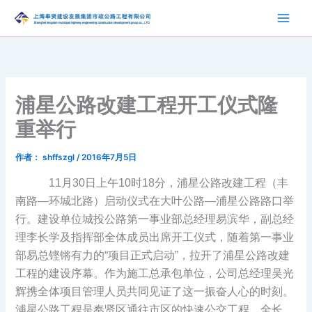
跳
至
内
容
浦星公路改建工程开工仪式隆
重举行
作者：
shffszgl
/
2016年7月5日
11月30日上午10时18分，浦星公路改建工程（丰
南路—环城北路）启动仪式在大叶公路—浦星公路路口举
行。建设单位城投公路第一事业部总经理易滨华，副总经
理李长学及指挥部全体成员出席开工仪式，随着第一事业
部易总铿锵有力的“项目正式启动”，拉开了浦星公路改建
工程的建设序幕。作为施工总承包单位，公司总经理吴光
辉携全体项目管理人员共同见证了这一振奋人心的时刻。
浦星公路工程是奉贤区通往市区的快速公交工程，全长