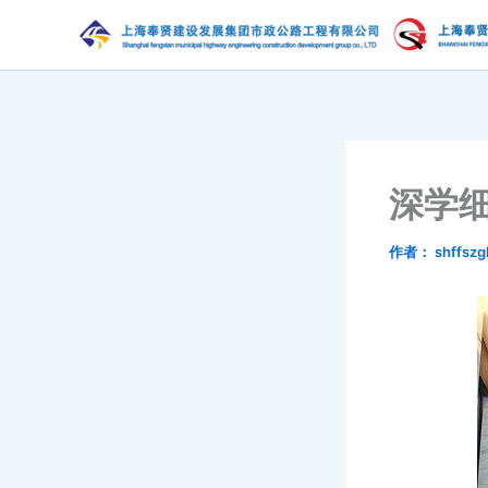
跳
至
内
容
深学
作者：
shffszg