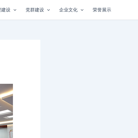
程建设
党群建设
企业文化
荣誉展示