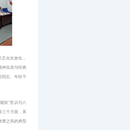
常态化长效化，
精神实质与经典
员同志、年轻干
规矩”意识与八
等三个方面，系
奢靡之风的典型