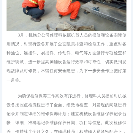
3月，机施分公司
修理科
依据
机驾人员的报修和设备实际使
用情况，对
现有
设备
开展了全面
隐患排查和检修
工作，重点对
各
种油位、连接件、易损件、传动件、电气等方面进行
专项
检查和
维护调试，进一步提高摊铺设备运行
效率
和可靠性，切实做到发
现故障及时修复
，不留任何安全隐患，
为
下一步
安全
作业
把好第
一道关。
为确保检修保养工作高效有序进行，修理科人员提前对机械
设备按照点检流程进行了全面、细致地检查，对发现的问题进行
记录并制定详细的维修保养计划；建立机械设备维修保养记录台
帐，详细、准确地记录维修保养日期、项目等信息。此次检修保
养工作持续半个月之久，在修理科员工和维修人员紧密配合下，