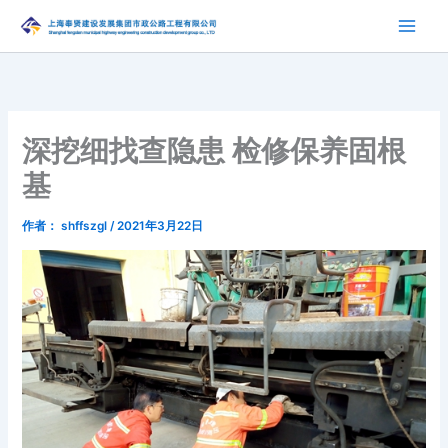
跳
至
内
容
深挖细找查隐患 检修保养固根
基
作者：
shffszgl
/
2021年3月22日