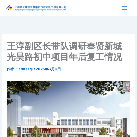
跳
至
内
容
王淳副区长带队调研奉贤新城
光昊路初中项目年后复工情况
作者：
shffszgl
/
2026年3月6日