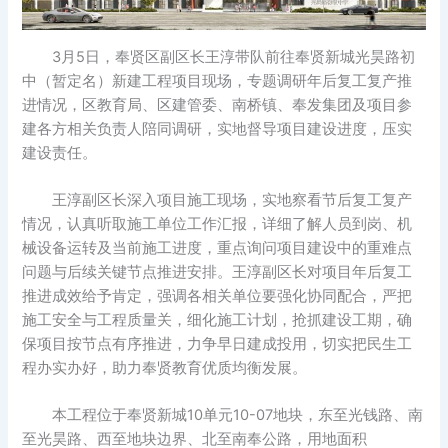
3月5日，奉贤区副区长王淳带队前往奉贤新城光昊路初
中（暂定名）新建工程项目现场，专题调研年后复工复产推
进情况，区教育局、区建管委、南桥镇、奉发集团及项目参
建各方相关负责人陪同调研，实地督导项目建设进度，压实
建设责任。
王淳副区长深入项目施工现场，实地察看节后复工复产
情况，认真听取施工单位工作汇报，详细了解人员到岗、机
械设备运转及当前施工进度，重点询问项目建设中的重难点
问题与后续关键节点推进安排。王淳副区长对项目年后复工
推进成效给予肯定，强调各相关单位要强化协同配合，严把
施工安全与工程质量关，细化施工计划，抢抓建设工期，确
保项目按节点有序推进，力争早日建成投用，切实把民生工
程办实办好，助力奉贤教育优质均衡发展。
本工程位于奉贤新城10单元10-07地块，东至光钱路、南
至光昊路、西至地块边界、北至南奉公路，用地面积