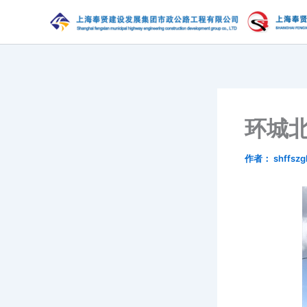
跳
至
内
容
环城
作者：
shffszg