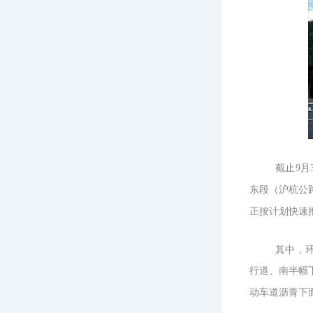
截止
9
东段（沪杭公
正按计划快速
其中，
行道、南半幅
动车道沥青下