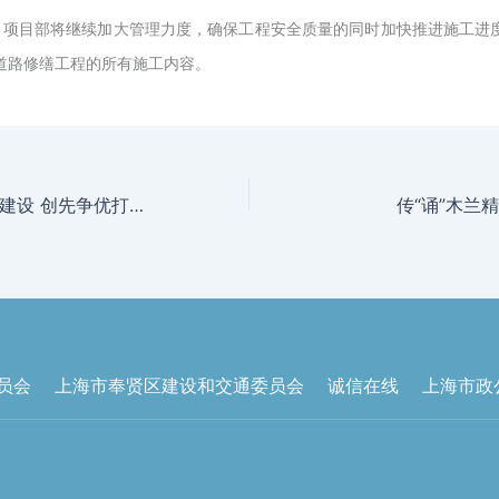
，项目部将继续加大管理力度，确保工程安全质量的同时加快推进施工进
道路修缮工程的所有施工内容。
目标引领推动项目建设 创先争优打造一流工程——奉贤区再生能源综合利用中心项目观摩会顺利举办
传“诵”木兰精
员会
上海市奉贤区建设和交通委员会
诚信在线
上海市政