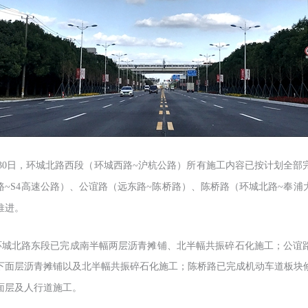
月30日，环城北路西段（环城西路~沪杭公路）所有施工内容已按计划全部
路~S4高速公路）、公谊路（远东路~陈桥路）、陈桥路（环城北路~奉浦
推进。
环城北路东段已完成南半幅两层沥青摊铺、北半幅共振碎石化施工；公谊
下面层沥青摊铺以及北半幅共振碎石化施工；陈桥路已完成机动车道板块
面层及人行道施工。