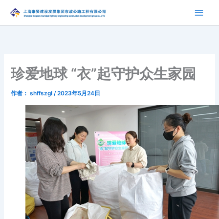
跳
至
内
容
珍爱地球 “衣”起守护众生家园
作者：
shffszgl
/
2023年5月24日