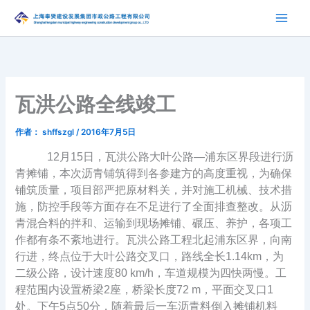
跳
至
内
容
瓦洪公路全线竣工
作者：
shffszgl
/
2016年7月5日
12
月15日，瓦洪公路大叶公路—浦东区界段进行沥
青摊铺，本次沥青铺筑得到各参建方的高度重视，为确保
铺筑质量，项目部严把原材料关，并对施工机械、技术措
施，防控手段等方面存在不足进行了全面排查整改。从沥
青混合料的拌和、运输到现场摊铺、碾压、养护，各项工
作都有条不紊地进行。
瓦洪公路工程北起浦东区界，向南
行进，终点位于大叶公路交叉口，路线全长1.14km，为
二级公路，设计速度80 km/h，车道规模为四快两慢。工
程范围内设置桥梁2座，桥梁长度72 m，平面交叉口1
处。
下午5点50分，随着最后一车沥青料倒入摊铺机料