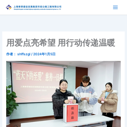
跳
至
内
容
用爱点亮希望 用行动传递温暖
作者：
shffszgl
/
2024年1月5日