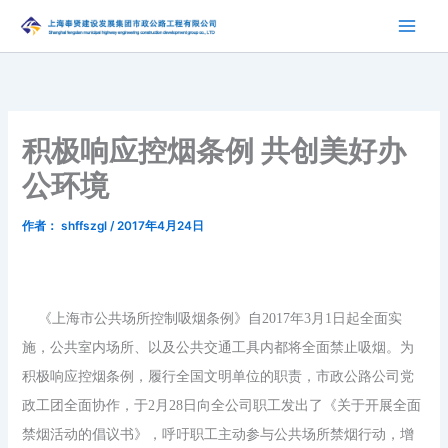
跳
至
内
容
积极响应控烟条例 共创美好办
公环境
作者：
shffszgl
/
2017年4月24日
《上海市公共场所控制吸烟条例》自
2017
年
3
月
1
日起全面实
施，公共室内场所、以及公共交通工具内都将全面禁止吸烟。为
积极响应控烟条例，履行全国文明单位的职责，市政公路公司党
政工团全面协作，于
2
月
28
日向全公司职工发出了《关于开展全面
禁烟活动的倡议书》，呼吁职工主动参与公共场所禁烟行动，增