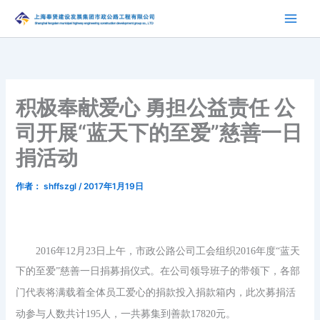
跳
至
内
容
积极奉献爱心 勇担公益责任 公
司开展“蓝天下的至爱”慈善一日
捐活动
作者：
shffszgl
/
2017年1月19日
2016
年
12月23日上午，市政公路公司工会组织2016年
度
“蓝天
下的至爱”
慈善一日捐
募捐仪式。在公司领导班子的带领下，各部
门代表将满载着全体员工爱心的捐款投入捐款箱内，此次募捐活
动参与人数共计
195人，一共募集到善款17820元。