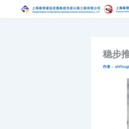
跳
至
内
容
稳步
作者：
shffszg