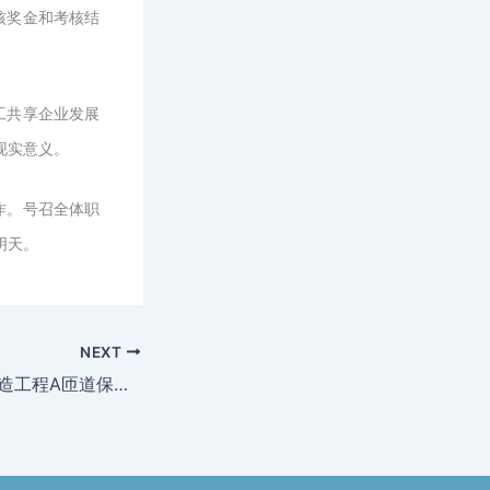
核奖金和考核结
工共享企业发展
现实意义。
作。号召全体职
明天。
NEXT
S4公路南桥立交改造工程A匝道保通桥开放交通