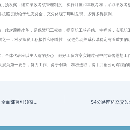
消月预发奖，建立绩效考核管理制度。实行月度和年度考核，采取绩效考
并按照贡献给予动态奖金，充分体现了即时兑现、多劳多得原则。
为，此次薪酬改革，是保障职工权益，提高职工获得感、幸福感，实现职
措之一，对发挥员工积极性和创造性，
促进劳动关系和谐稳定
有着重要的
求，全体代表应以主人翁的姿态，做好工资方案实施过程中的宣传思想工
发展为第一要务，努力工作、勇于创新、积极进取，携手共创公司辉煌的
及时总结强化意识 全面部署引领奋进 ——2020年末安全生产工作部署会议