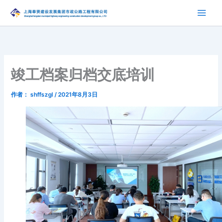
跳
至
内
容
竣工档案归档交底培训
作者：
shffszgl
/
2021年8月3日