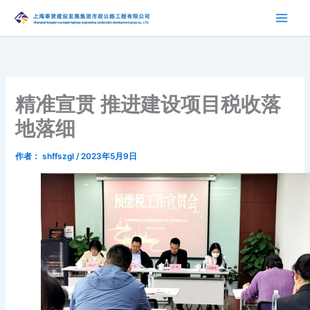
跳
至
内
容
精准宣贯 推进建设项目税收落
地落细
作者：
shffszgl
/
2023年5月9日