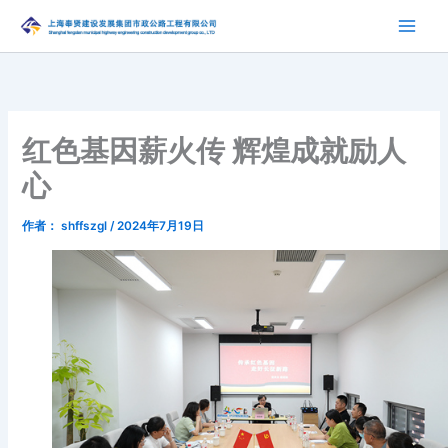
跳
至
内
容
红色基因薪火传 辉煌成就励人
心
作者：
shffszgl
/
2024年7月19日