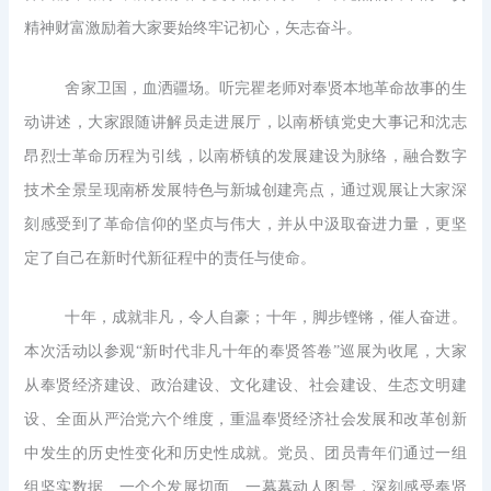
精神财富激励着大家要始终牢记初心，矢志奋斗。
舍家卫国，血洒疆场。听完瞿老师对奉贤本地革命故事的生
动讲述，大家跟随讲解员走进展厅，以南桥镇党史大事记和沈志
昂烈士革命历程为引线，以南桥镇的发展建设为脉络，融合数字
技术全景呈现南桥发展特色与新城创建亮点，通过观展让大家深
刻感受到了革命信仰的坚贞与伟大，并从中汲取奋进力量，更坚
定了自己在新时代新征程中的责任与使命。
十年，成就非凡，令人自豪；十年，脚步铿锵，催人奋进。
本次活动以参观“新时代非凡十年的奉贤答卷”巡展为收尾，大家
从奉贤经济建设、政治建设、文化建设、社会建设、生态文明建
设、全面从严治党六个维度，重温奉贤经济社会发展和改革创新
中发生的历史性变化和历史性成就。党员、团员青年们通过一组
组坚实数据、一个个发展切面、一幕幕动人图景，深刻感受奉贤