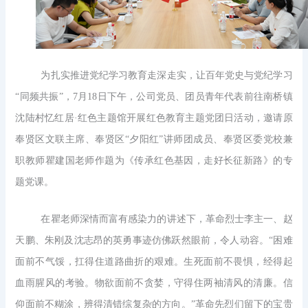
为扎实推进党纪学习教育走深走实，让百年党史与党纪学习
“同频共振”，7月18日下午，公司党员、团员青年代表前往南桥镇
沈陆村忆红居·红色主题馆开展红色教育主题党团日活动，邀请原
奉贤区文联主席、奉贤区“夕阳红”讲师团成员、奉贤区委党校兼
职教师瞿建国老师作题为《传承红色基因，走好长征新路》的专
题党课。
在瞿老师深情而富有感染力的讲述下，革命烈士李主一、赵
天鹏、朱刚及沈志昂的英勇事迹仿佛跃然眼前，令人动容。“困难
面前不气馁，扛得住道路曲折的艰难。生死面前不畏惧，经得起
血雨腥风的考验。物欲面前不贪婪，守得住两袖清风的清廉。信
仰面前不糊涂，辨得清错综复杂的方向。”革命先烈们留下的宝贵