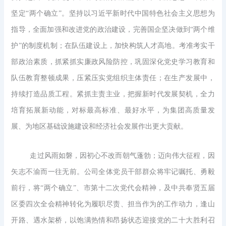
坚定“两个确立”。坚持以习近平新时代中国特色社会主义思想为
指导，全面加强和改进党的政治建设，完善国企坚决做到“两个维
护”的制度机制；在队伍建设上，加快构筑人才高地。考准考实干
部政治素质，抓紧抓实廉政风险防控，巩固深化党史学习教育和
队伍教育整顿成果，压紧压实党组织主体责任；在生产发展中，
持续打造品质工程。紧抓主责主业，把握新时代发展契机，全力
培育拓展新动能，对标最高标准、最好水平，为集团高质量发
展、为地区基础设施建设和经济社会发展作出更大贡献。
走过风雨如磐，因初心不改而朝气蓬勃；迈向伟大征程，因
矢志不渝而一往无前。公司全体党员干部群众将牢记嘱托、勇毅
前行，将“两个确立”、市第十二次党代会精神，及中共奉贤五届
区委四次全会精神转化为履职尽责、担当作为的工作动力，逢山
开路、遇水架桥，以饱满热情和昂扬状态迎接党的二十大胜利召