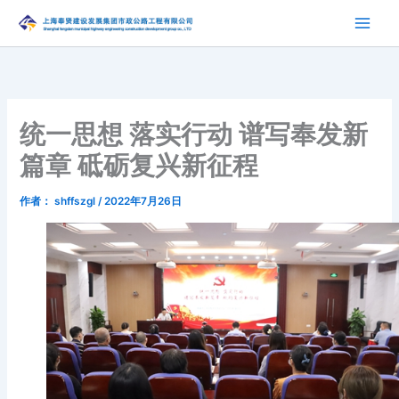
跳
至
内
容
统一思想 落实行动 谱写奉发新
篇章 砥砺复兴新征程
作者：
shffszgl
/
2022年7月26日