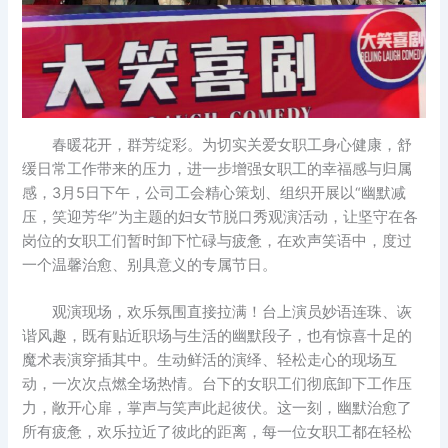
春暖花开，群芳绽彩。为切实关爱女职工身心健康，舒
缓日常工作带来的压力，进一步增强女职工的幸福感与归属
感，3月5日下午，公司工会精心策划、组织开展以“幽默减
压，笑迎芳华”为主题的妇女节脱口秀观演活动，让坚守在各
岗位的女职工们暂时卸下忙碌与疲惫，在欢声笑语中，度过
一个温馨治愈、别具意义的专属节日。
观演现场，欢乐氛围直接拉满！台上演员妙语连珠、诙
谐风趣，既有贴近职场与生活的幽默段子，也有惊喜十足的
魔术表演穿插其中。生动鲜活的演绎、轻松走心的现场互
动，一次次点燃全场热情。台下的女职工们彻底卸下工作压
力，敞开心扉，掌声与笑声此起彼伏。这一刻，幽默治愈了
所有疲惫，欢乐拉近了彼此的距离，每一位女职工都在轻松