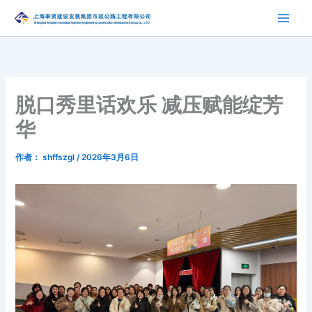
跳
至
内
容
脱口秀里话欢乐 减压赋能绽芳
华
作者：
shffszgl
/
2026年3月6日