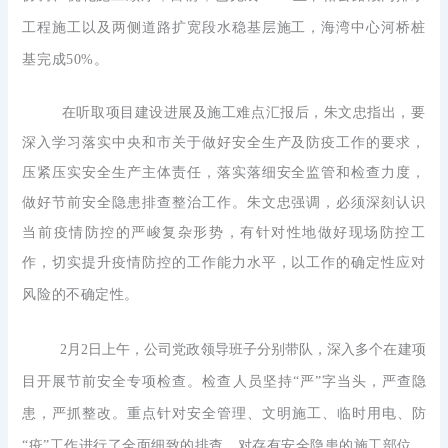
工程施工
以及
两侧道路扩宽段水稳基层施工
，
海湾中心河桥桩
基完成
50%。
在听取
项目建设
进展及施工难点汇报后，
朱文忠指出，
要
深入学习落实中央和市关于做好安全生产及防疫工作的要求，
压紧压实安全生产主体责任
，落实落细
安全监管
和
检查力度，
做好节前安全隐患排查整治工作。朱文忠强调，必须深刻认识
当前疫情防控的严峻复杂形势，有针对性地做好现场防控工
作，切实提升疫情防控的工作能力水平，以工作的确定性应对
风险的不确定性。
2月2日上午
，
公司党政领导班子分别带队，深入多个在建项
目开展节前安全专项检查。检查人员坚持
“严”字当头，严查隐
患，严抓整改。重点针对安全管理、文明施工、临时用电、防
“疫”工作进行了全面细致的排查，对存有安全隐患的施工部位，