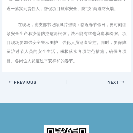
逐一落实到责任人，督促项目筑牢安全、防
“
疫
”
两道防火墙。
在现场，党支部书记
顾凤芹强调：临近春节假日，要时刻绷
紧安全生产和疫情防控这两根弦，决不能有丝毫麻痹和松懈。项
目现场要加强安全警示围护，强化人员巡查管控。同时，要保障
留沪过节人员的安全生活，积极落实各项防范措施，确保各项
目、各岗位人员度过平安祥和的春节。
PREVIOUS
NEXT