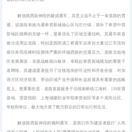
解放路西延伸段的建成通车，其意义远不止于一条道路的贯
通。
该路段有效沟通奉贤新城核心区与庄行镇，填补了奉贤中西
部地区路网的关键一环，显著优化了区域交通结构。其通车将直
接分流周边道路，特别是因闵浦三桥通车后承担大量过江车流转
接任务而高峰时段拥堵严重的环城西路的交通压力。道路北临地
区发展廊道，东接战略留白板块，串联起奉贤新城规划的重要干
道网络。其建成显著提升了沿线地块的可达性和开发价值，对加
强片区经济联系、带动区域产业升级和长远发展具有重要的战略
意义。更重要的是，道路直接服务于沿线南桥镇江海村、150安置
基地、贤荟悦邸、上海城建职业学院奉贤校区等多个居民社区、
学校和单位，极大地方便了数万群众的日常出行和生活。
解放路西延伸段的顺利通车，是我们作为建设者践行“人民