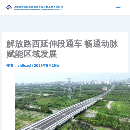
跳
至
内
容
解放路西延伸段通车 畅通动脉
赋能区域发展
作者：
shffszgl
/
2025年6月26日