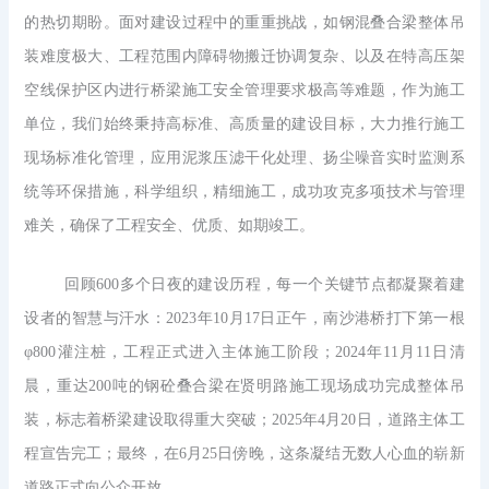
的热切期盼。面对建设过程中的重重挑战，如钢混叠合梁整体吊
装难度极大、工程范围内障碍物搬迁协调复杂、以及在特高压架
空线保护区内进行桥梁施工安全管理要求极高等难题，作为施工
单位，我们始终秉持高标准、高质量的建设目标，大力推行施工
现场标准化管理，应用泥浆压滤干化处理、扬尘噪音实时监测系
统等环保措施，科学组织，精细施工，成功攻克多项技术与管理
难关，确保了工程安全、优质、如期竣工。
回顾600多个日夜的建设历程，每一个关键节点都凝聚着建
设者的智慧与汗水：2023年10月17日正午，南沙港桥打下第一根
φ800灌注桩，工程正式进入主体施工阶段；2024年11月11日清
晨，重达200吨的钢砼叠合梁在贤明路施工现场成功完成整体吊
装，标志着桥梁建设取得重大突破；2025年4月20日，道路主体工
程宣告完工；最终，在6月25日傍晚，这条凝结无数人心血的崭新
道路正式向公众开放。