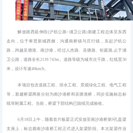
解放路西延伸段(沪杭公路~浦卫公路)新建工程总体呈东西
走向，位于奉贤新城西侧，沟通南桥镇与庄行镇，东起沪杭公
路，跨越吴塘港、南沙港，经过人杰路、吴塘路、钜庭路,止于浦
卫公路，道路全长2139.743m。道路等级为城市次干路，红线宽30
米，设计车速40km/h。
本项目包含道路工程、排水工程、景观绿化工程、电气工程
等，新建桥梁两座分别为南沙港桥和吴塘港桥，同步实施标志标
线等附属工程。当前，桥梁下部结构已陆续完成验收。
6月18日上午，随着首片板梁正式安放至南沙港桥第9孔盖梁
支座上，标志着南沙港桥工程正式进入架梁阶段。本次架梁作业