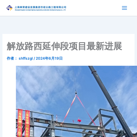
跳
至
内
容
解放路西延伸段项目最新进展
作者：
shffszgl
/
2024年6月19日