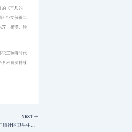
写的《平凡的一
强》征文获得二
凤芹、杨瑛、钟
部职工聆听时代
合各种资源持续
NEXT
区人大代表视察金汇镇社区卫生中心项目