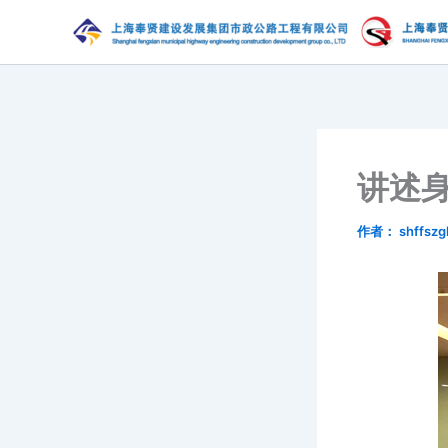
跳
至
内
容
讲述
作者：
shffszg