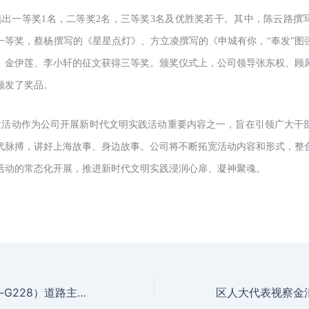
选出一等奖1名，二等奖2名，三等奖3名及优胜奖若干。其中，陈云路撰
一等奖，蔡杨撰写的《星星点灯》、方立凌撰写的《申城有你，“奉发”图
、
金伊莲、李小轩的征文获得三等奖。颁奖仪式上，公司领导张东权、顾
颁发了奖品。
文活动作为公司开展新时代文明实践活动重要内容之一，旨在引领广大干
代脉搏，讲好上海故事、身边故事。公司将不断拓宽活动内容和形式，整
活动的常态化开展，推进新时代文明实践浸润心扉、凝神聚魂。
金海公路（海马路-G228）道路主体工程完成