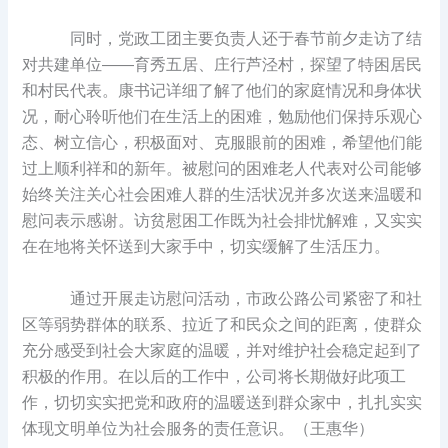
同时，党政工团主要负责人还于春节前夕走访了结
对共建单位——育秀五居、庄行芦泾村，探望了特困居民
和村民代表。康书记详细了解了他们的家庭情况和身体状
况，耐心聆听他们在生活上的困难，勉励他们保持乐观心
态、树立信心，积极面对、克服眼前的困难，希望他们能
过上顺利祥和的新年。被慰问的困难老人代表对公司能够
始终关注关心社会困难人群的生活状况并多次送来温暖和
慰问表示感谢。访贫慰困工作既为社会排忧解难，又实实
在在地将关怀送到大家手中，切实缓解了生活压力。
通过开展走访慰问活动，市政公路公司紧密了和社
区等弱势群体的联系、拉近了和民众之间的距离，使群众
充分感受到社会大家庭的温暖，并对维护社会稳定起到了
积极的作用。在以后的工作中，公司将长期做好此项工
作，切切实实把党和政府的温暖送到群众家中，扎扎实实
体现文明单位为社会服务的责任意识。（王惠华）