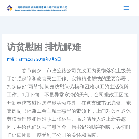
跳
至
内
容
访贫慰困 排忧解难
作者：
shffszgl
/
2016年7月5日
春节前夕，市政公路公司党政工为贯彻落实上级关
于加强保障和改善民生工作、实施精准帮扶的重要部署，
扎实做好“两节”期间走访慰问劳模和困难职工的生活保障
工作。1月下旬，不畏异常寒冷的天气，公司党政工团拉
开新春访贫慰困送温暖活动序幕。在党支部书记康健、党
支部副书记兼工会主席王惠华的带领下，上门对公司退休
劳模费镭锭和困难职工张林生、高龙清等人送上新春慰
问，并给他们送去了慰问金。康书记的嘘寒问暖，关切叮
咛让病困职工感受到了公司的关怀和温暖。