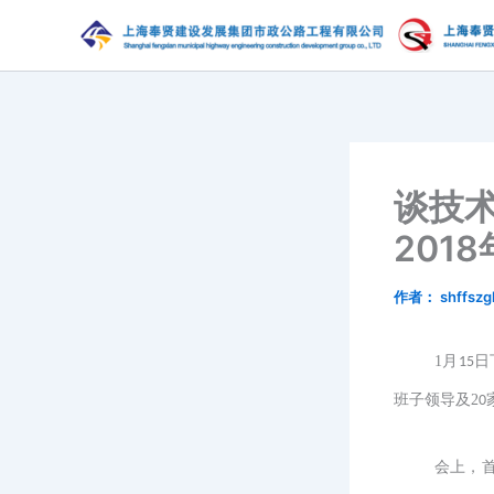
跳
至
内
容
谈技术
201
作者：
shffszg
1月
日
1
5
班子领导及2
0
会上，