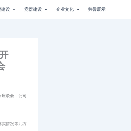
程建设
党群建设
企业文化
荣誉展示
召开
会
全座谈
会
，公司
落实情况等几方