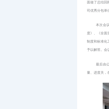
面做了总结回
司优秀分包单
本次会
度》、《全面
制度和标准化
予以解答。会
最后由
量、进度关，