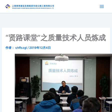
跳
至
内
容
“贤路课堂”之质量技术人员炼成
作者：
shffszgl
/
2019年12月4日