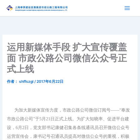
跳
至
内
容
运用新媒体手段 扩大宣传覆盖
面 市政公路公司微信公众号正
式上线
作者：
shffszgl
/
2017年6月22日
为加大新媒体宣传力度，市政公路公司微信订阅号
——“奉发
市政公路公司”于
5
月
21
日正式上线。为扩大知晓率、促进平台建
设，
6
月
2
日，党支部书记康健召集各条线通讯员召开微信公众号
运营宣传会，康书记号召通讯员提高对微信公众号的重视，积极