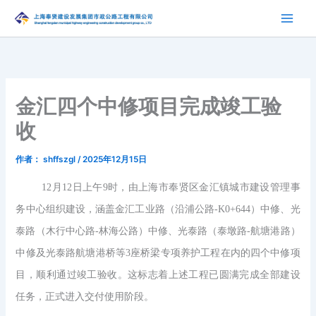
跳
至
内
容
金汇四个中修项目完成竣工验
收
作者：
shffszgl
/
2025年12月15日
12月12日上午9时，由上海市奉贤区金汇镇城市建设管理事
务中心组织建设，涵盖金汇工业路（沿浦公路-K0+644）中修、光
泰路（木行中心路-林海公路）中修、光泰路（泰墩路-航塘港路）
中修及光泰路航塘港桥等3座桥梁专项养护工程在内的四个中修项
目，顺利通过竣工验收。这标志着上述工程已圆满完成全部建设
任务，正式进入交付使用阶段。