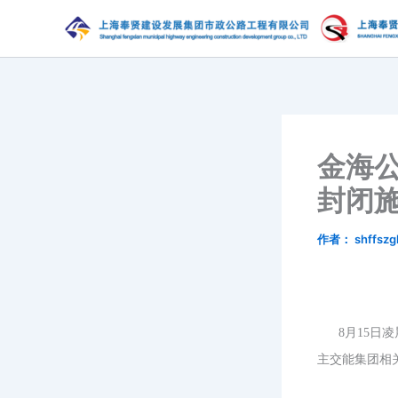
跳
至
内
容
金海公
封闭
作者：
shffszg
8月15日凌
主交能集团
相