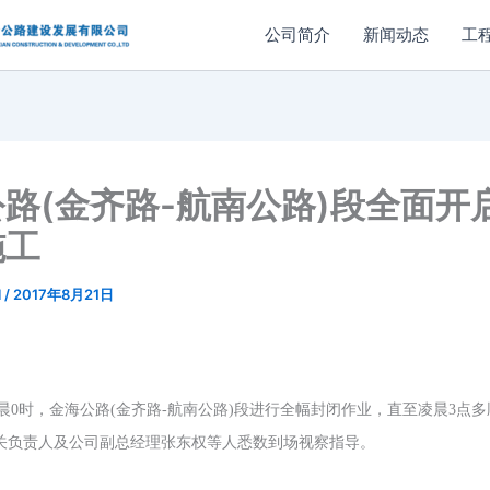
公司简介
新闻动态
工
路(金齐路-航南公路)段全面开
施工
l
/
2017年8月21日
晨0时，
金海
公路
(金齐路-航南公路)段进行全幅封闭作业，直至凌晨3
点多
关
负责人及公司副总经理张东权等人悉数到场
视察指导
。