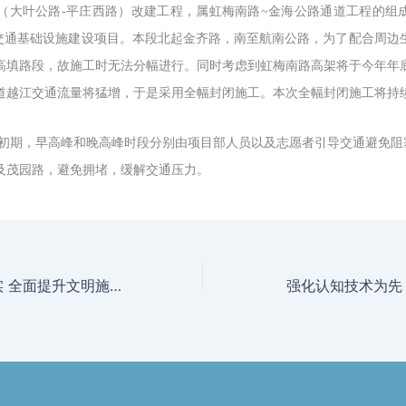
（大叶公路
-平庄西路）改建工程，属虹梅南路~金海公路通道工程的组
交通基础设施建设项目。本段北起金齐路，南至航南公路，为了配合周边
高填路段，故施工时无法分幅进行。同时考虑到虹梅南路高架将于今年年
道越江交通流量将猛增，于是采用全幅封闭施工。本次全幅封闭施工将持
，早高峰和晚高峰时段分别由项目部人员以及志愿者引导交通避免阻
及茂园路，避免拥堵，缓解交通压力。
科学管理 有效落实 全面提升文明施工水平
强化认知技术为先