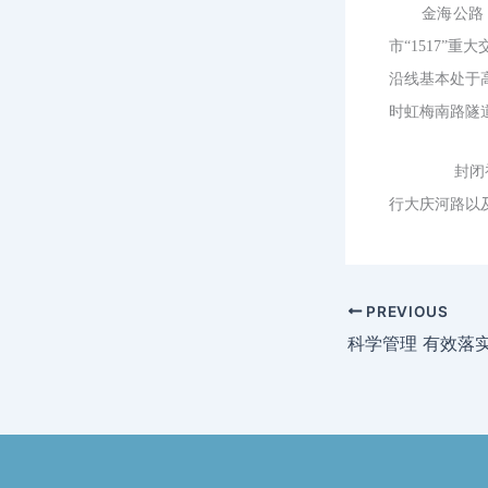
金海公路
市“
1517”
重大
沿线基本处于
时虹梅南路隧
封闭初期
行大庆河路以
PREVIOUS