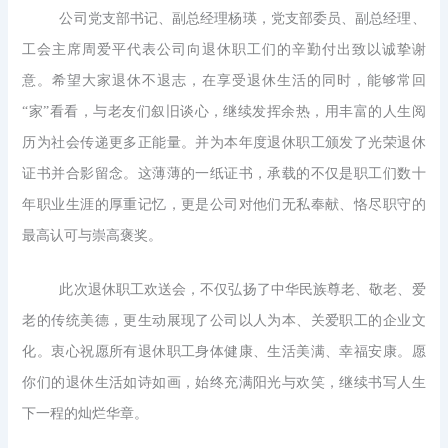
公司党支部书记、副总经理杨瑛，党支部委员、副总经理、
工会主席周爱平代表公司向退休职工们的辛勤付出致以诚挚谢
意。希望大家退休不退志，在享受退休生活的同时，能够常回
“家”看看，与老友们叙旧谈心，继续发挥余热，用丰富的人生阅
历为社会传递更多正能量。并为本年度退休职工颁发了光荣退休
证书并合影留念。这薄薄的一纸证书，承载的不仅是职工们数十
年职业生涯的厚重记忆，更是公司对他们无私奉献、恪尽职守的
最高认可与崇高褒奖。
此次退休职工欢送会，不仅弘扬了中华民族尊老、敬老、爱
老的传统美德，更生动展现了公司以人为本、关爱职工的企业文
化。衷心祝愿所有退休职工身体健康、生活美满、幸福安康。愿
你们的退休生活如诗如画，始终充满阳光与欢笑，继续书写人生
下一程的灿烂华章。