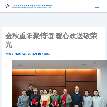
跳
至
内
容
金秋重阳聚情谊 暖心欢送敬荣
光
作者：
shffszgl
/
2025年10月30日