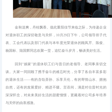
金秋送爽，丹桂飘香。值此重阳佳节来临之际，为传递企业
对退休职工的深切敬意与关怀，10月29日下午，公司领导班子代
表、工会代表以及部门代表与本年度光荣退休的顾凤芹、陈俊、
杨国标、陆国辉同志欢聚一堂，追忆奋斗岁月，畅谈美好生活。
回到“娘家”的退休职工们与昔日的老领导、老同事亲切交
谈。大家一同回顾了携手奋斗的难忘时光，分享了各自丰富多彩
的退休生活——有的含饴弄孙、乐享天伦，有的寄情山水、拥抱
自然，还有的发展爱好、精进不辍。言语间，满是对往昔时光的
深深怀念，对未来美好生活的甜蜜憧憬，更藏着对公司多年培养
与关怀的由衷感激。