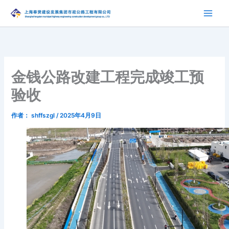
跳
至
内
容
金钱公路改建工程完成竣工预
验收
作者：
shffszgl
/
2025年4月9日