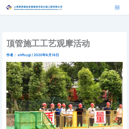
跳
至
内
容
顶管施工工艺观摩活动
作者：
shffszgl
/
2020年6月18日