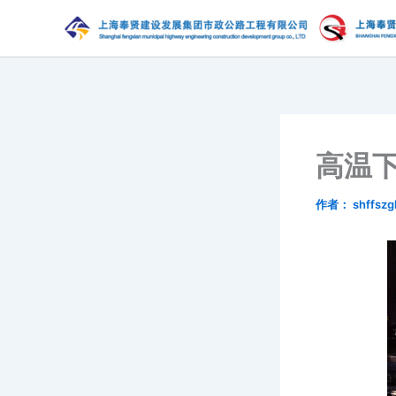
跳
至
内
容
高温下
作者：
shffszg