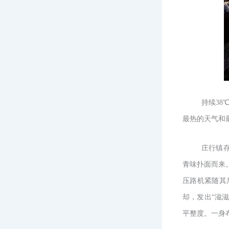
持续3
最热的天气和
庄行镇
青味扑面而来
压路机紧随其
却，发出“滋
平整度。一身