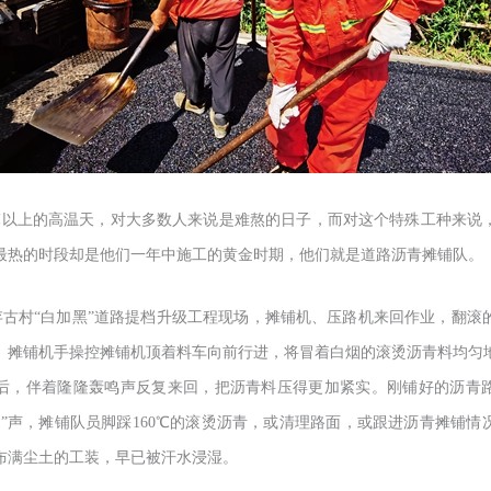
8℃以上的高温天，对大多数人来说是难熬的日子，而对这个特殊工种来说
最热的时段却是他们一年中施工的黄金时期，他们就是道路沥青摊铺队。
存古村“白加黑”道路提档升级工程现场，摊铺机、压路机来回作业，翻滚
。摊铺机手操控摊铺机顶着料车向前行进，将冒着白烟的滚烫沥青料均匀
后，伴着隆隆轰鸣声反复来回，把沥青料压得更加紧实。刚铺好的沥青
滋”声，摊铺队员脚踩160℃的滚烫沥青，或清理路面，或跟进沥青摊铺情
布满尘土的工装，早已被汗水浸湿。