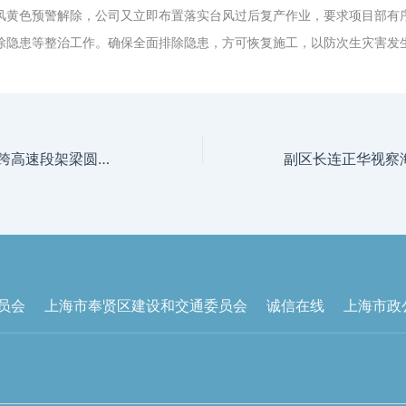
风黄色预警解除，公司
又
立即布置落实台风
过
后复产
作业
，
要求
项目部有
除隐患等整治工作。确保全面排除隐患，方可恢复施工，
以
防次生灾害
发
大叶7标S2跨线桥跨高速段架梁圆满完成
员会
上海市奉贤区建设和交通委员会
诚信在线
上海市政