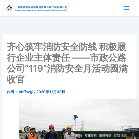
跳
至
内
容
齐心筑牢消防安全防线 积极履
行企业主体责任 ——市政公路
公司“119”消防安全月活动圆满
收官
作者：
shffszgl
/
2020年11月30日