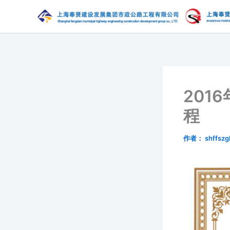
跳
至
内
容
201
程
作者：
shffszg