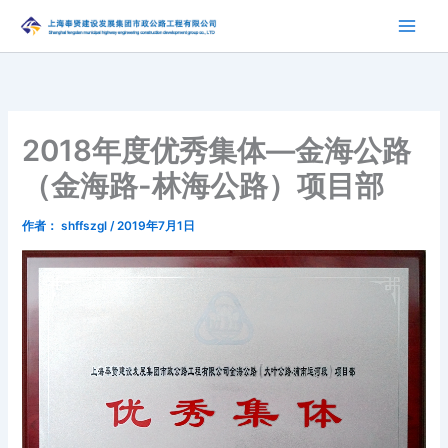
跳
至
内
容
2018年度优秀集体—金海公路
（金海路-林海公路）项目部
作者：
shffszgl
/
2019年7月1日