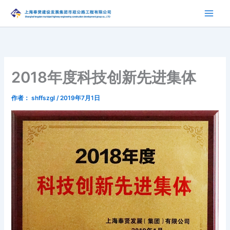
跳
至
内
容
2018年度科技创新先进集体
作者：
shffszgl
/
2019年7月1日