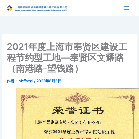
跳
至
内
容
2021年度上海市奉贤区建设工
程节约型工地—奉贤区文耀路
（南港路-望钱路）
作者：
shffszgl
/
2022年8月3日