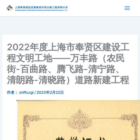
跳
至
内
容
2022年度上海市奉贤区建设工
程文明工地——万丰路（农民
街-百曲路、腾飞路-清宁路、
清朗路-清晓路）道路新建工程
作者：
shffszgl
/
2023年2月22日