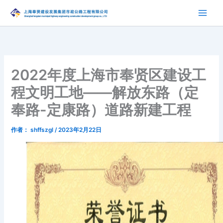
跳
至
内
容
2022年度上海市奉贤区建设工
程文明工地——解放东路（定
奉路-定康路）道路新建工程
作者：
shffszgl
/
2023年2月22日