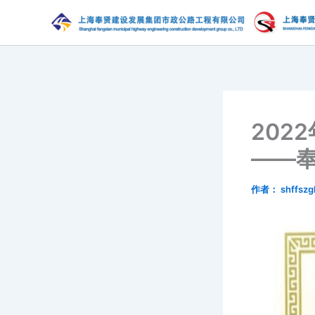
跳
至
内
容
202
——
作者：
shffszg