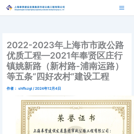
跳
至
内
容
2022-2023年上海市市政公路
优质工程—2021年奉贤区庄行
镇姚新路（新村路-浦南运路）
等五条“四好农村”建设工程
作者：
shffszgl
/
2024年12月4日