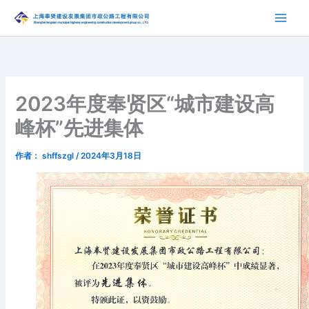
跳
至
内
容
2023年度奉贤区“城市建设高
峰杯”先进集体
作者：
shffszgl
/
2024年3月18日