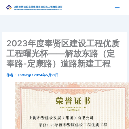
跳
至
内
容
2023年度奉贤区建设工程优质
工程曙光杯——解放东路（定
奉路-定康路）道路新建工程
作者：
shffszgl
/
2024年5月21日