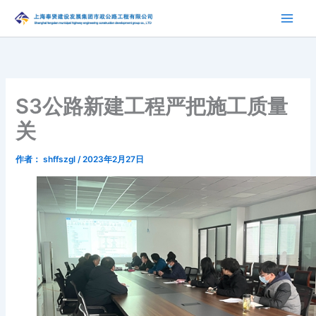
跳
至
内
容
S3公路新建工程严把施工质量
关
作者：
shffszgl
/
2023年2月27日