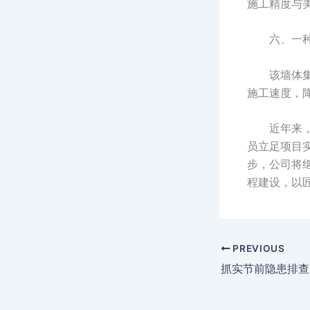
施工精度与
六、一
该墙体
施工速度，
近年来
员立足项目
步，公司将
程建设，以
PREVIOUS