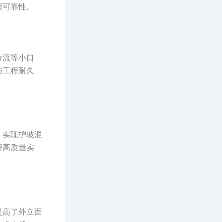
程可靠性。
分流等小口
与工程耐久
，实现护坡混
程高质量实
提高了外立面