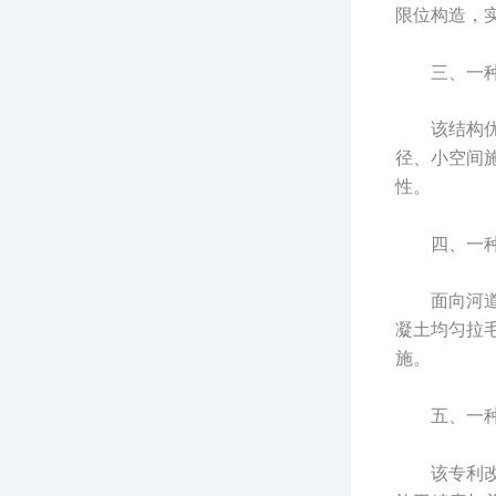
限位构造，
三、一
该结构
径、小空间
性。
四、一
面向河
凝土均匀拉
施。
五、一
该专利