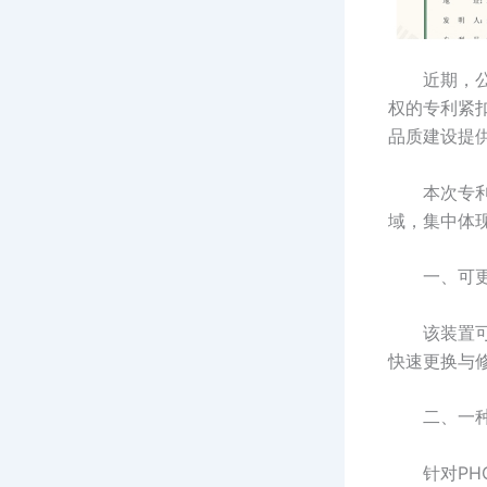
近期，
权的专利紧
品质建设提
本次专
域，集中体
一、可
该装置
快速更换与
二、一
针对P