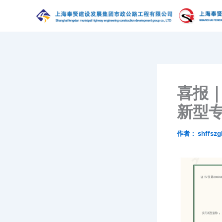
跳
至
内
容
喜报｜
新型
作者：
shffszg